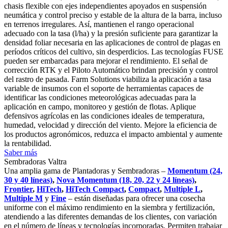
chasis flexible con ejes independientes apoyados en suspensión
neumática y control preciso y estable de la altura de la barra, incluso
en terrenos irregulares. Así, mantienen el rango operacional
adecuado con la tasa (l/ha) y la presión suficiente para garantizar la
densidad foliar necesaria en las aplicaciones de control de plagas en
períodos críticos del cultivo, sin desperdicios. Las tecnologías FUSE
pueden ser embarcadas para mejorar el rendimiento. El señal de
corrección RTK y el Piloto Automático brindan precisión y control
del rastro de pasada. Farm Solutions viabiliza la aplicación a tasa
variable de insumos con el soporte de herramientas capaces de
identificar las condiciones meteorológicas adecuadas para la
aplicación en campo, monitoreo y gestión de flotas. Aplique
defensivos agrícolas en las condiciones ideales de temperatura,
humedad, velocidad y dirección del viento. Mejore la eficiencia de
los productos agronómicos, reduzca el impacto ambiental y aumente
la rentabilidad.
Saber más
Sembradoras Valtra
Una amplia gama de Plantadoras y Sembradoras –
Momentum (24,
30 y 40 líneas)
,
Nova Momentum (18, 20, 22 y 24 líneas)
,
Frontier
,
HiTech
,
HiTech Compact
,
Compact
,
Multiple L
,
Multiple M
y
Fine
– están diseñadas para ofrecer una cosecha
uniforme con el máximo rendimiento en la siembra y fertilización,
atendiendo a las diferentes demandas de los clientes, con variación
en el número de líneas y tecnologías incorporadas. Permiten trabajar