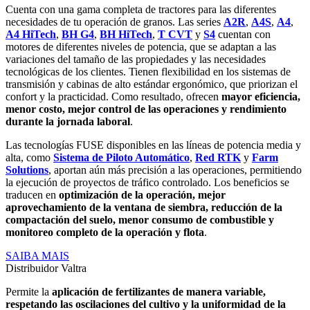
Cuenta con una gama completa de tractores para las diferentes
necesidades de tu operación de granos. Las series
A2R
,
A4S
,
A4
,
A4 HiTech
,
BH G4
,
BH HiTech
,
T CVT
y
S4
cuentan con
motores de diferentes niveles de potencia, que se adaptan a las
variaciones del tamaño de las propiedades y las necesidades
tecnológicas de los clientes. Tienen flexibilidad en los sistemas de
transmisión y cabinas de alto estándar ergonómico, que priorizan el
confort y la practicidad. Como resultado, ofrecen
mayor eficiencia,
menor costo, mejor control de las operaciones y rendimiento
durante la jornada laboral
.
Las tecnologías FUSE disponibles en las líneas de potencia media y
alta, como
Sistema de Piloto Automático
,
Red RTK
y
Farm
Solutions
, aportan aún más precisión a las operaciones, permitiendo
la ejecución de proyectos de tráfico controlado. Los beneficios se
traducen en
optimización de la operación, mejor
aprovechamiento de la ventana de siembra, reducción de la
compactación del suelo, menor consumo de combustible y
monitoreo completo de la operación y flota
.
SAIBA MAIS
Distribuidor Valtra
Permite la
aplicación de fertilizantes de manera variable,
respetando las oscilaciones del cultivo y la uniformidad de la