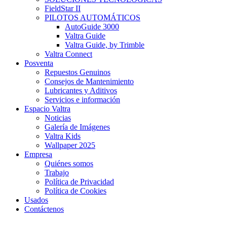
FieldStar II
PILOTOS AUTOMÁTICOS
AutoGuide 3000
Valtra Guide
Valtra Guide, by Trimble
Valtra Connect
Posventa
Repuestos Genuinos
Consejos de Mantenimiento
Lubricantes y Aditivos
Servicios e información
Espacio Valtra
Noticias
Galería de Imágenes
Valtra Kids
Wallpaper 2025
Empresa
Quiénes somos
Trabajo
Política de Privacidad
Política de Cookies
Usados
Contáctenos