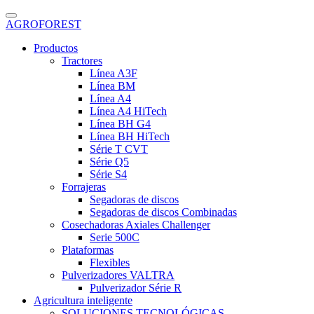
AGROFOREST
Productos
Tractores
Línea A3F
Línea BM
Línea A4
Línea A4 HiTech
Línea BH G4
Línea BH HiTech
Série T CVT
Série Q5
Série S4
Forrajeras
Segadoras de discos
Segadoras de discos Combinadas
Cosechadoras Axiales Challenger
Serie 500C
Plataformas
Flexibles
Pulverizadores VALTRA
Pulverizador Série R
Agricultura inteligente
SOLUCIONES TECNOLÓGICAS